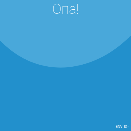
Опа!
ENV_ID=