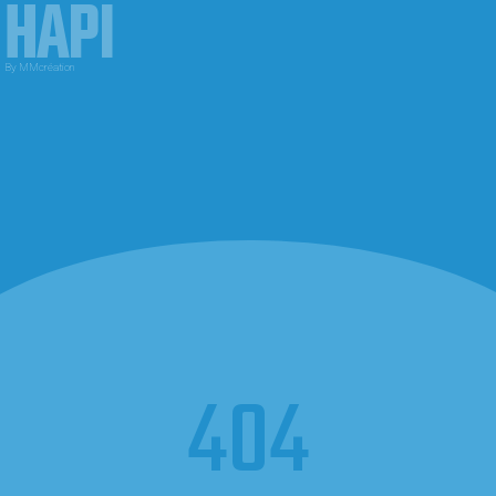
HAPI
By MMcréation
404